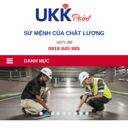
SỨ MỆNH CỦA CHẤT LƯỢNG
HOTLINE
0919 845 985
DANH MỤC
1
2
3
4
5
6
7
8
9