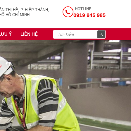
HOTLINE
N THỊ HÈ, P. HIỆP THÀNH,
0919 845 985
HỐ HỒ CHÍ MINH
LƯU Ý
LIÊN HỆ