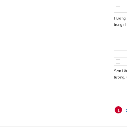
Hướng d
trong n
Sơn Lăn
tường. 
1