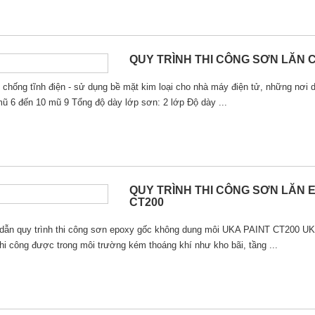
QUY TRÌNH THI CÔNG SƠN LĂN C
 chống tĩnh điện - sử dụng bề mặt kim loại cho nhà máy điện tử, những nơi d
mũ 6 đến 10 mũ 9 Tổng độ dày lớp sơn: 2 lớp Độ dày ...
QUY TRÌNH THI CÔNG SƠN LĂN 
CT200
dẫn quy trình thi công sơn epoxy gốc không dung môi UKA PAINT CT2
hi công được trong môi trường kém thoáng khí như kho bãi, tầng ...