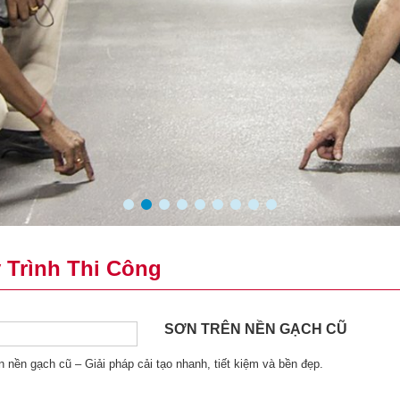
1
2
3
4
5
6
7
8
9
 Trình Thi Công
SƠN TRÊN NỀN GẠCH CŨ
n nền gạch cũ – Giải pháp cải tạo nhanh, tiết kiệm và bền đẹp.