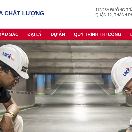
112/28A ĐƯỜNG TRẦ
A CHẤT LƯỢNG
QUẬN 12, THÀNH P
MÀU SẮC
ĐẠI LÝ
DỰ ÁN
QUY TRÌNH THI CÔNG