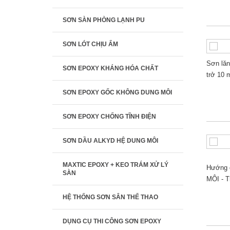
SƠN SÀN PHÒNG LẠNH PU
SƠN LÓT CHỊU ẨM
Sơn lăn
SƠN EPOXY KHÁNG HÓA CHẤT
trở 10 
SƠN EPOXY GỐC KHÔNG DUNG MÔI
SƠN EPOXY CHỐNG TĨNH ĐIỆN
SƠN DẦU ALKYD HỆ DUNG MÔI
MAXTIC EPOXY + KEO TRÁM XỬ LÝ
Hướng 
SÀN
MÔI - T
HỆ THỐNG SƠN SÂN THỂ THAO
DỤNG CỤ THI CÔNG SƠN EPOXY