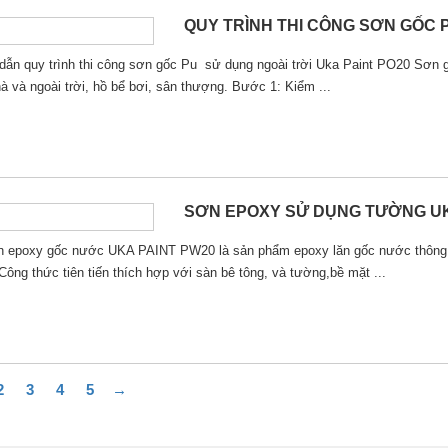
QUY TRÌNH THI CÔNG SƠN GỐC P
ẫn quy trình thi công sơn gốc Pu sử dụng ngoài trời Uka Paint PO20 Sơn g
hà và ngoài trời, hồ bể bơi, sân thượng. Bước 1: Kiểm ...
SƠN EPOXY SỬ DỤNG TƯỜNG UK
 epoxy gốc nước UKA PAINT PW20 là sản phẩm epoxy lăn gốc nước thông d
Công thức tiên tiến thích hợp với sàn bê tông, và tường,bề mặt ...
2
3
4
5
→