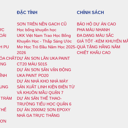
ĐẶC TÍNH
CHÍNH SÁCH
SƠN TRÊN NỀN GẠCH CŨ
BẢO HỘ DỰ ÁN CAO
ỚC
Học bổng khuyến học
PHA MÀU NHANH
OÀI
UKK Việt Nam Trao Học Bổng
ĐA DẠNG MÀU SẮC
Khuyến Học - Thắp Sáng Ước
GIÁ TỐT -KÈM KHUYẾN MÃ
H PU
Mơ Học Trò Đầu Năm Học 2025-
QUÀ TẶNG HẰNG NĂM
2026
CHIẾT KHẤU CAO
ÓA CHẤT
DỰ ÁN SƠN LĂN UKA PAINT
ÔNG
CT20 MÀU 5015
DỰ ÁN SƠN SÂN VẬN ĐỘNG
ĨNH
UKA PAINT PO20
DỰ ÁN NHÀ KHO NHÀ MÁY
DUNG
SẢN XUẤT LINH KIỆN ĐIỆN TỪ
VÀ KHUÔN MẪU QUẬN 7
O TRÁM
DỰ ÁN SÂN THỂ THAO-
TRƯỜNG TIỂU HỌC QUẬN 6
THỂ
DỰ ÁN 2000M2 SƠN EPOXY
NHÀ GA TRỰC THĂNG
SƠN