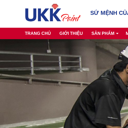
SỨ MỆNH CỦ
TRANG CHỦ
GIỚI THIỆU
SẢN PHẨM