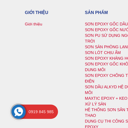
GIỚI THIỆU
SẢN PHẨM
Giới thiệu
SƠN EPOXY GỐC DẦU
SƠN EPOXY GỐC NƯ
SƠN PU SỬ DỤNG NG
TRỜI
SƠN SÀN PHÒNG LẠN
SƠN LÓT CHỊU ẨM
SƠN EPOXY KHÁNG H
SƠN EPOXY GỐC KH
DUNG MÔI
SƠN EPOXY CHỐNG T
ĐIỆN
SƠN DẦU ALKYD HỆ 
MÔI
MAXTIC EPOXY + KE
XỬ LÝ SÀN
HỆ THỐNG SƠN SÂN 
0919 845 985
THAO
DỤNG CỤ THI CÔNG 
EPOXY