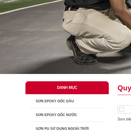
Quy
DANH MỤC
SƠN EPOXY GỐC DẦU
SƠN EPOXY GỐC NƯỚC
Sơn trê
SƠN PU SỬ DỤNG NGOÀI TRỜI