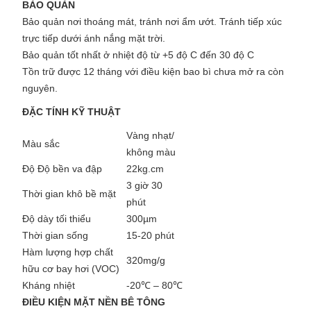
BẢO QUẢN
Bảo quản nơi thoáng mát, tránh nơi ẩm ướt. Tránh tiếp xúc
trực tiếp dưới ánh nắng mặt trời.
Bảo quản tốt nhất ở nhiệt độ từ +5 độ C
đến 30 độ C
Tồn trữ được 12 tháng với điều kiện bao bì chưa mở ra còn
nguyên.
ĐẶC TÍNH KỸ THUẬT
Vàng nhạt/
Màu sắc
không màu
Độ Độ bền va đập
22kg.cm
3 giờ 30
Thời gian khô bề mặt
phút
Độ dày tối thiểu
300µm
Thời gian sống
15-20 phút
Hàm lượng hợp chất
320mg/g
hữu cơ bay hơi (VOC)
Kháng nhiệt
-20℃ – 80℃
ĐIỀU KIỆN MẶT NỀN BÊ TÔNG