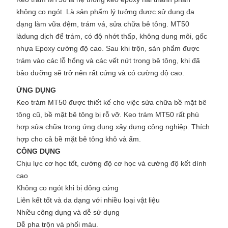
không co ngót. Là sản phẩm lý tưởng được sử dụng đa
dạng làm vữa đệm, trám vá, sửa chữa bê tông. MT50
làdung dịch để trám, có độ nhớt thấp, không dung môi, gốc
nhựa Epoxy cường độ cao. Sau khi trộn, sản phẩm được
trám vào các lỗ hổng và các vết nứt trong bê tông, khi đã
bảo dưỡng sẽ trở nên rất cứng và có cường độ cao.
ỨNG DỤNG
Keo trám MT50 được thiết kế cho việc sửa chữa bề mặt bê
tông cũ, bề mặt bê tông bị rỗ vỡ. Keo trám MT50 rất phù
hợp sửa chữa trong ứng dụng xây dựng công nghiệp. Thích
hợp cho cả bề mặt bê tông khô và ẩm.
CÔNG DỤNG
Chịu lực cơ học tốt, cường độ cơ học và cường độ kết dính
cao
Không co ngót khi bị đông cứng
Liên kết tốt và da dạng với nhiều loại vật liệu
Nhiều công dụng và dễ sử dụng
Dễ pha trộn và phối màu.