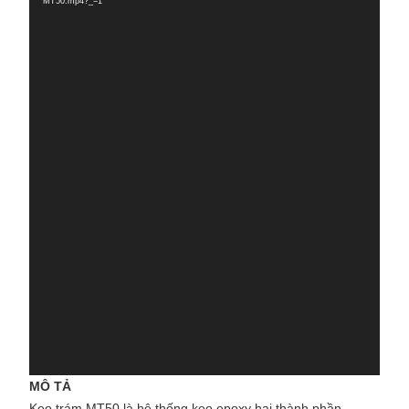
MT50.mp4?_=1
MÔ TẢ
Keo trám MT50 là hệ thống keo epoxy hai thành phần