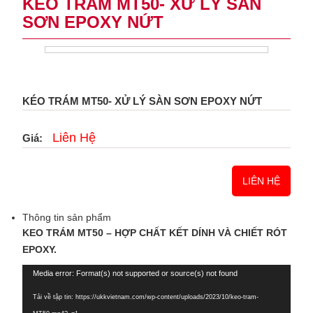
KÉO TRÁM MT50- XỬ LÝ SÀN
SƠN EPOXY NỨT
KÉO TRÁM MT50- XỬ LÝ SÀN SƠN EPOXY NỨT
Liên Hệ
Giá:
LIÊN HỆ
Thông tin sản phẩm
KEO TRÁM MT50 –
HỢP CHẤT KẾT DÍNH VÀ CHIẾT RÓT
EPOXY.
Trình
Media error: Format(s) not supported or source(s) not found
chơi
Tải về tập tin: https://ukkvietnam.com/wp-content/uploads/2023/10/keo-tram-
Video