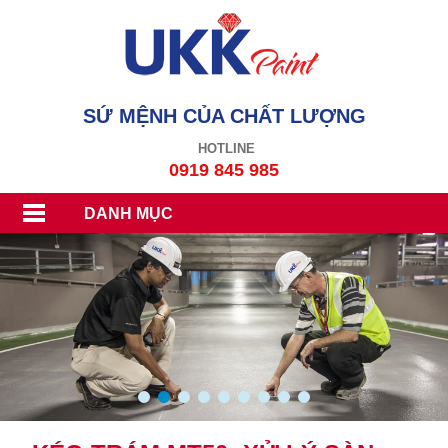
SỨ MỆNH CỦA CHẤT LƯỢNG
HOTLINE
0919 845 985
DANH MỤC
1
2
3
4
5
6
7
8
9