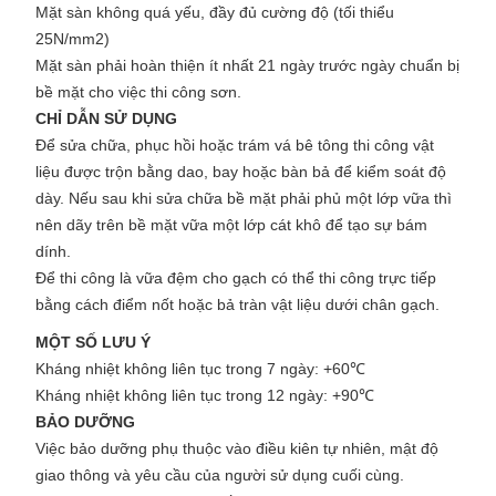
Mặt sàn không quá yếu, đầy đủ cường độ (tối thiểu
25N/mm
2
)
Mặt sàn phải hoàn thiện ít nhất 21 ngày trước ngày chuẩn bị
bề mặt cho việc thi công sơn.
CHỈ DẪN SỬ DỤNG
Để sửa chữa, phục hồi hoặc trám vá bê tông thi công vật
liệu được trộn bằng dao, bay hoặc bàn bả để kiểm soát độ
dày. Nếu sau khi sửa chữa bề mặt phải phủ một lớp vữa thì
nên dãy trên bề mặt vữa một lớp cát khô để tạo sự bám
dính.
Để thi công là vữa đệm cho gạch có thể thi công trực tiếp
bằng cách điểm nốt hoặc bả tràn vật liệu dưới chân gạch.
MỘT SỐ LƯU Ý
Kháng nhiệt không liên tục trong 7 ngày: +60℃
Kháng nhiệt không liên tục trong 12 ngày: +90℃
BẢO DƯỠNG
Việc bảo dưỡng phụ thuộc vào điều kiên tự nhiên, mật độ
giao thông và yêu cầu của người sử dụng cuối cùng.