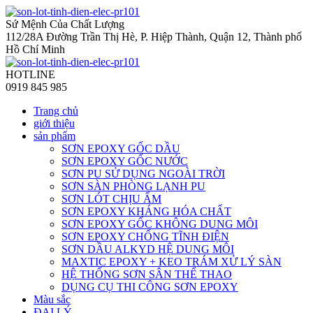
Sứ Mệnh Của Chất Lượng
112/28A Đường Trần Thị Hè, P. Hiệp Thành, Quận 12, Thành phố
Hồ Chí Minh
HOTLINE
0919 845 985
Trang chủ
giới thiệu
sản phẩm
SƠN EPOXY GỐC DẦU
SƠN EPOXY GỐC NƯỚC
SƠN PU SỬ DỤNG NGOÀI TRỜI
SƠN SÀN PHÒNG LẠNH PU
SƠN LÓT CHỊU ẨM
SƠN EPOXY KHÁNG HÓA CHẤT
SƠN EPOXY GỐC KHÔNG DUNG MÔI
SƠN EPOXY CHỐNG TĨNH ĐIỆN
SƠN DẦU ALKYD HỆ DUNG MÔI
MAXTIC EPOXY + KEO TRÁM XỬ LÝ SÀN
HỆ THỐNG SƠN SÂN THỂ THAO
DỤNG CỤ THI CÔNG SƠN EPOXY
Màu sắc
ĐẠI LÝ