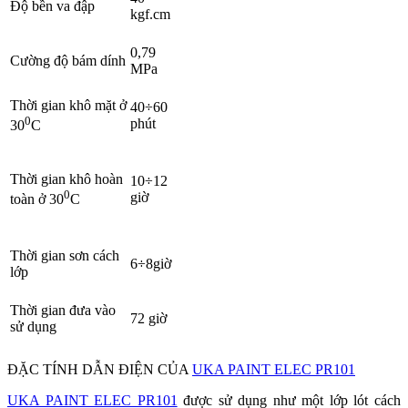
Độ bền va đập
kgf.cm
0,79
Cường độ bám dính
MPa
Thời gian khô mặt ở
40÷60
0
phút
30
C
Thời gian khô hoàn
10÷12
0
giờ
toàn ở 30
C
Thời gian sơn cách
6÷8giờ
lớp
Thời gian đưa vào
72 giờ
sử dụng
ĐẶC TÍNH DẪN ĐIỆN CỦA
UKA PAINT ELEC PR101
UKA PAINT ELEC PR101
được sử dụng như một lớp lót cách