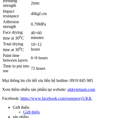
Bending
2mm
strength
Impact
40kgf.cm
resistance
Adhesion
0,79MPa
strength
Face drying
40÷60
0
minutes
time at 30
C
Total drying
10÷12
0
hours
time at 30
C
Paint time
6÷8 hours
between layers
Time to put into
72 hours
use
Mọi thông tin chi tiết xin liên hệ hotline: 0919 845 985
Xem thêm nhiều sản phẩm tại website:
ukkvietnam.com
Facebook:
https://www.facebook.com/sonepoxyUKK
Giới thiệu
Giới thiệu
sản phẩm