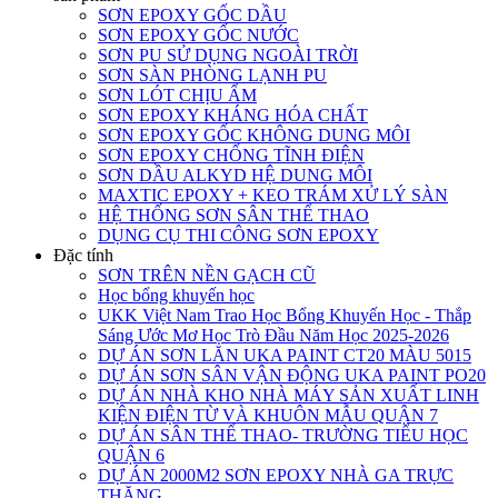
SƠN EPOXY GỐC DẦU
SƠN EPOXY GỐC NƯỚC
SƠN PU SỬ DỤNG NGOÀI TRỜI
SƠN SÀN PHÒNG LẠNH PU
SƠN LÓT CHỊU ẨM
SƠN EPOXY KHÁNG HÓA CHẤT
SƠN EPOXY GỐC KHÔNG DUNG MÔI
SƠN EPOXY CHỐNG TĨNH ĐIỆN
SƠN DẦU ALKYD HỆ DUNG MÔI
MAXTIC EPOXY + KEO TRÁM XỬ LÝ SÀN
HỆ THỐNG SƠN SÂN THỂ THAO
DỤNG CỤ THI CÔNG SƠN EPOXY
Đặc tính
SƠN TRÊN NỀN GẠCH CŨ
Học bổng khuyến học
UKK Việt Nam Trao Học Bổng Khuyến Học - Thắp
Sáng Ước Mơ Học Trò Đầu Năm Học 2025-2026
DỰ ÁN SƠN LĂN UKA PAINT CT20 MÀU 5015
DỰ ÁN SƠN SÂN VẬN ĐỘNG UKA PAINT PO20
DỰ ÁN NHÀ KHO NHÀ MÁY SẢN XUẤT LINH
KIỆN ĐIỆN TỪ VÀ KHUÔN MẪU QUẬN 7
DỰ ÁN SÂN THỂ THAO- TRƯỜNG TIỂU HỌC
QUẬN 6
DỰ ÁN 2000M2 SƠN EPOXY NHÀ GA TRỰC
THĂNG