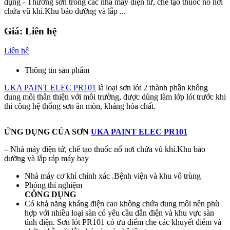
dụng - Thường sơn trong các nhà máy điện tử, chế tạo thuốc nổ nơi
chứa vũ khí.Khu bảo dưỡng và lắp ...
Giá:
Liên hệ
Liên hệ
Thông tin sản phẩm
UKA PAINT ELEC PR101
là loại sơn lót 2 thành phần không
dung môi thân thiện với môi trường, được dùng làm lớp lót trước khi
thi công hệ thống sơn ăn mòn, kháng hóa chất.
ỨNG DỤNG CỦA SƠN
UKA PAINT ELEC PR101
– Nhà máy điện tử, chế tạo thuốc nổ nơi chứa vũ khí.Khu bảo
dưỡng và lắp ráp máy bay
Nhà máy cơ khí chính xác .Bệnh viện và khu vô trùng
Phòng thí nghiệm
CÔNG DỤNG
Có khả năng kháng điện cao không chứa dung môi nên phù
hợp với nhiều loại sàn có yêu cầu dẫn điện và khu vực sàn
tĩnh điện. Sơn lót PR101 có ưu điểm che các khuyết điểm và