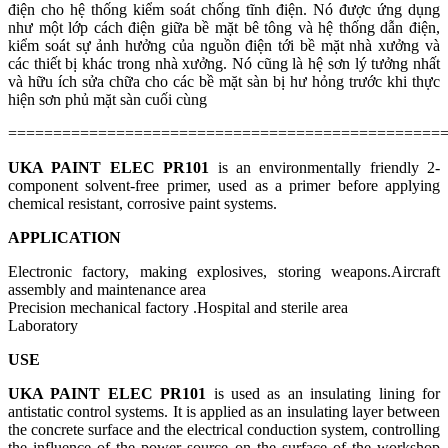
điện cho hệ thống kiểm soát chống tĩnh điện. Nó được ứng dụng
như một lớp cách điện giữa bề mặt bê tông và hệ thống dẫn điện,
kiểm soát sự ảnh hưởng của nguồn điện tới bề mặt nhà xưởng và
các thiết bị khác trong nhà xưởng. Nó cũng là hệ sơn lý tưởng nhất
và hữu ích sửa chữa cho các bề mặt sàn bị hư hỏng trước khi thực
hiện sơn phủ mặt sàn cuối cùng
================================================
UKA PAINT ELEC PR101
is an environmentally friendly 2-
component solvent-free primer, used as a primer before applying
chemical resistant, corrosive paint systems.
APPLICATION
Electronic factory, making explosives, storing weapons.Aircraft
assembly and maintenance area
Precision mechanical factory .Hospital and sterile area
Laboratory
USE
UKA PAINT ELEC PR101
is used as an insulating lining for
antistatic control systems. It is applied as an insulating layer between
the concrete surface and the electrical conduction system, controlling
the influence of the power source on the surface of the workshop