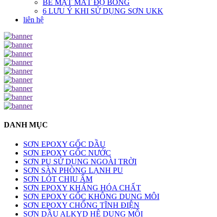
BỀ MẶT MẤT ĐỘ BÓNG
6 LƯU Ý KHI SỬ DỤNG SƠN UKK
liên hệ
DANH MỤC
SƠN EPOXY GỐC DẦU
SƠN EPOXY GỐC NƯỚC
SƠN PU SỬ DỤNG NGOÀI TRỜI
SƠN SÀN PHÒNG LẠNH PU
SƠN LÓT CHỊU ẨM
SƠN EPOXY KHÁNG HÓA CHẤT
SƠN EPOXY GỐC KHÔNG DUNG MÔI
SƠN EPOXY CHỐNG TĨNH ĐIỆN
SƠN DẦU ALKYD HỆ DUNG MÔI