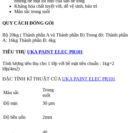
những bề mặt lỗi nhỏ của sàn bê tông
Kháng hóa chất tuyệt vời, dễ vệ sinh, bảo trì
Màu sắc trong suốt
QUY CÁCH ĐÓNG GÓI
Bộ 20kg ( Thành phần A và Thành phần B) Trong đó: Thành phần
A: 16kg Thành phần B: 4kg
TIÊU THỤ
UKA PAINT ELEC PR101
Tính lượng tiêu thụ cho 1 lớp với bề mặt tiêu chuẩn : 1kg=2
lớp(4m2)
ĐẶC TÍNH KĨ THUẬT CỦA
UKA PAINT ELEC PR101
Trong
Màu sắc
suốt
Độ mịn
30 µm
Độ bền uốn
2mm
40