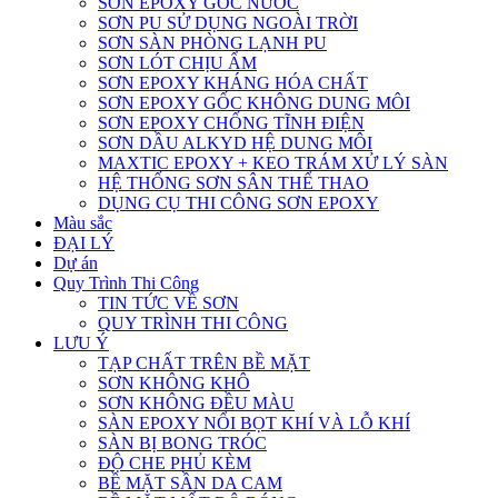
SƠN EPOXY GỐC NƯỚC
SƠN PU SỬ DỤNG NGOÀI TRỜI
SƠN SÀN PHÒNG LẠNH PU
SƠN LÓT CHỊU ẨM
SƠN EPOXY KHÁNG HÓA CHẤT
SƠN EPOXY GỐC KHÔNG DUNG MÔI
SƠN EPOXY CHỐNG TĨNH ĐIỆN
SƠN DẦU ALKYD HỆ DUNG MÔI
MAXTIC EPOXY + KEO TRÁM XỬ LÝ SÀN
HỆ THỐNG SƠN SÂN THỂ THAO
DỤNG CỤ THI CÔNG SƠN EPOXY
Màu sắc
ĐẠI LÝ
Dự án
Quy Trình Thi Công
TIN TỨC VỀ SƠN
QUY TRÌNH THI CÔNG
LƯU Ý
TẠP CHẤT TRÊN BỀ MẶT
SƠN KHÔNG KHÔ
SƠN KHÔNG ĐỀU MÀU
SÀN EPOXY NỔI BỌT KHÍ VÀ LỖ KHÍ
SÀN BỊ BONG TRÓC
ĐỘ CHE PHỦ KÈM
BỀ MẶT SẦN DA CAM