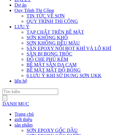
Dự án
Quy Trình Thi Công
TIN TỨC VỀ SƠN
QUY TRÌNH THI CÔNG
LƯU Ý
TẠP CHẤT TRÊN BỀ MẶT
SƠN KHÔNG KHÔ
SƠN KHÔNG ĐỀU MÀU
SÀN EPOXY NỔI BỌT KHÍ VÀ LỖ KHÍ
SÀN BỊ BONG TRÓC
ĐỘ CHE PHỦ KÈM
BỀ MẶT SẦN DA CAM
BỀ MẶT MẤT ĐỘ BÓNG
6 LƯU Ý KHI SỬ DỤNG SƠN UKK
liên hệ
DANH MỤC
Trang chủ
giới thiệu
sản phẩm
SƠN EPOXY GỐC DẦU