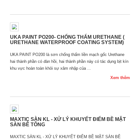
UKA PAINT PO200- CHỐNG THẤM URETHANE (
URETHANE WATERPROOF COATING SYSTEM)
UKA PAINT PO200 là sơn chống thấm liền mạch gốc Urethane
hai thành phần có đàn hồi, hai thành phần này có tác dụng bịt kín
khu vực hoàn toàn khỏi sự xâm nhập của ...
Xem thêm
MAXTIC SÀN KL - XỬ LÝ KHUYẾT ĐIỂM BỀ MẶT
SÀN BÊ TÔNG
MAXTIC SÀN KL - XỬ LÝ KHUYẾT ĐIỂM BỀ MẶT SÀN BÊ