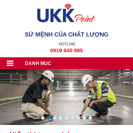
SỨ MỆNH CỦA CHẤT LƯỢNG
HOTLINE
0919 845 985
DANH MỤC
1
2
3
4
5
6
7
8
9