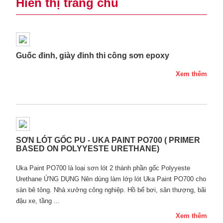
Hiển thị trang chủ
Guốc đinh, giày đinh thi công sơn epoxy
Xem thêm
SƠN LÓT GỐC PU - UKA PAINT PO700 ( PRIMER
BASED ON POLYYESTE URETHANE)
Uka Paint PO700 là loại sơn lót 2 thành phần gốc Polyyeste
Urethane ỨNG DỤNG Nên dùng làm lớp lót Uka Paint PO700 cho
sàn bê tông. Nhà xưởng công nghiệp. Hồ bể bơi, sân thượng, bãi
đậu xe, tầng ...
Xem thêm