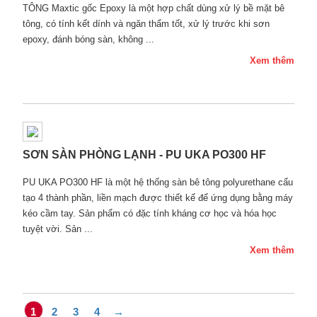
TÔNG Maxtic gốc Epoxy là một hợp chất dùng xử lý bề mặt bê
tông, có tính kết dính và ngăn thẩm tốt, xử lý trước khi sơn
epoxy, đánh bóng sàn, không ...
Xem thêm
SƠN SÀN PHÒNG LẠNH - PU UKA PO300 HF
PU UKA PO300 HF là một hệ thống sàn bê tông polyurethane cấu
tạo 4 thành phần, liền mạch được thiết kế để ứng dụng bằng máy
kéo cầm tay. Sản phẩm có đặc tính kháng cơ học và hóa học
tuyệt vời. Sản ...
Xem thêm
1
2
3
4
→