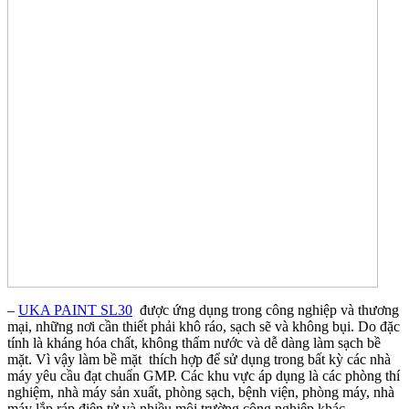
–
UKA PAINT SL30
được ứng dụng trong công nghiệp và thương
mại, những nơi cần thiết phải khô ráo, sạch sẽ và không bụi. Do đặc
tính là kháng hóa chất, không thấm nước và dễ dàng làm sạch bề
mặt. Vì vậy làm bề mặt thích hợp để sử dụng trong bất kỳ các nhà
máy yêu cầu đạt chuẩn GMP. Các khu vực áp dụng là các phòng thí
nghiệm, nhà máy sản xuất, phòng sạch, bệnh viện, phòng máy, nhà
máy lắp ráp điện tử và nhiều môi trường công nghiệp khác.