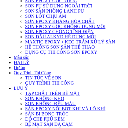
SƠN EPOXY GỐC NƯỚC
SƠN PU SỬ DỤNG NGOÀI TRỜI
SƠN SÀN PHÒNG LẠNH PU
SƠN LÓT CHỊU ẨM
SƠN EPOXY KHÁNG HÓA CHẤT
SƠN EPOXY GỐC KHÔNG DUNG MÔI
SƠN EPOXY CHỐNG TĨNH ĐIỆN
SƠN DẦU ALKYD HỆ DUNG MÔI
MAXTIC EPOXY + KEO TRÁM XỬ LÝ SÀN
HỆ THỐNG SƠN SÂN THỂ THAO
DỤNG CỤ THI CÔNG SƠN EPOXY
Màu sắc
ĐẠI LÝ
Dự án
Quy Trình Thi Công
TIN TỨC VỀ SƠN
QUY TRÌNH THI CÔNG
LƯU Ý
TẠP CHẤT TRÊN BỀ MẶT
SƠN KHÔNG KHÔ
SƠN KHÔNG ĐỀU MÀU
SÀN EPOXY NỔI BỌT KHÍ VÀ LỖ KHÍ
SÀN BỊ BONG TRÓC
ĐỘ CHE PHỦ KÈM
BỀ MẶT SẦN DA CAM