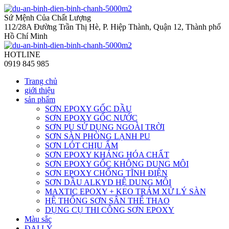
Sứ Mệnh Của Chất Lượng
112/28A Đường Trần Thị Hè, P. Hiệp Thành, Quận 12, Thành phố
Hồ Chí Minh
HOTLINE
0919 845 985
Trang chủ
giới thiệu
sản phẩm
SƠN EPOXY GỐC DẦU
SƠN EPOXY GỐC NƯỚC
SƠN PU SỬ DỤNG NGOÀI TRỜI
SƠN SÀN PHÒNG LẠNH PU
SƠN LÓT CHỊU ẨM
SƠN EPOXY KHÁNG HÓA CHẤT
SƠN EPOXY GỐC KHÔNG DUNG MÔI
SƠN EPOXY CHỐNG TĨNH ĐIỆN
SƠN DẦU ALKYD HỆ DUNG MÔI
MAXTIC EPOXY + KEO TRÁM XỬ LÝ SÀN
HỆ THỐNG SƠN SÂN THỂ THAO
DỤNG CỤ THI CÔNG SƠN EPOXY
Màu sắc
ĐẠI LÝ