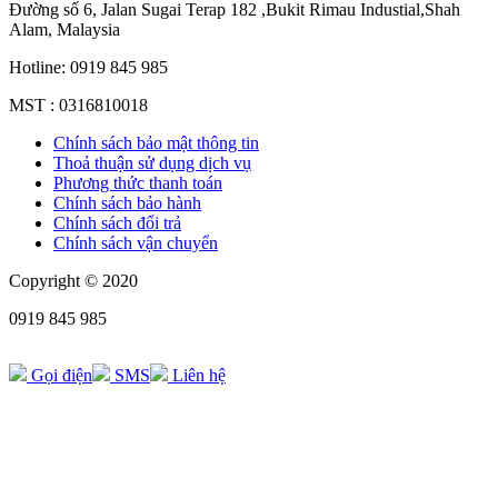
Đường số 6, Jalan Sugai Terap 182 ,Bukit Rimau Industial,Shah
Alam, Malaysia
Hotline: 0919 845 985
MST : 0316810018
Chính sách bảo mật thông tin
Thoả thuận sử dụng dịch vụ
Phương thức thanh toán
Chính sách bảo hành
Chính sách đổi trả
Chính sách vận chuyển
Copyright © 2020
0919 845 985
Gọi điện
SMS
Liên hệ