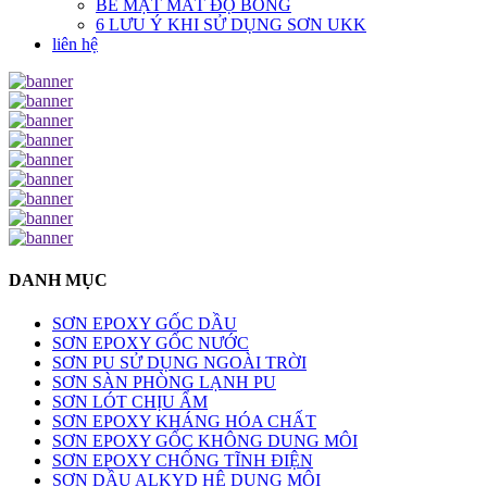
BỀ MẶT MẤT ĐỘ BÓNG
6 LƯU Ý KHI SỬ DỤNG SƠN UKK
liên hệ
DANH MỤC
SƠN EPOXY GỐC DẦU
SƠN EPOXY GỐC NƯỚC
SƠN PU SỬ DỤNG NGOÀI TRỜI
SƠN SÀN PHÒNG LẠNH PU
SƠN LÓT CHỊU ẨM
SƠN EPOXY KHÁNG HÓA CHẤT
SƠN EPOXY GỐC KHÔNG DUNG MÔI
SƠN EPOXY CHỐNG TĨNH ĐIỆN
SƠN DẦU ALKYD HỆ DUNG MÔI