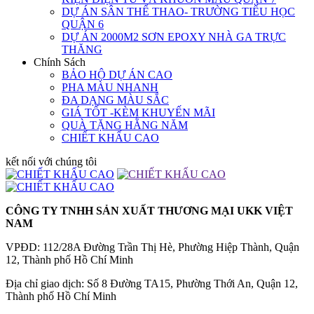
DỰ ÁN SÂN THỂ THAO- TRƯỜNG TIỂU HỌC
QUẬN 6
DỰ ÁN 2000M2 SƠN EPOXY NHÀ GA TRỰC
THĂNG
Chính Sách
BẢO HỘ DỰ ÁN CAO
PHA MÀU NHANH
ĐA DẠNG MÀU SẮC
GIÁ TỐT -KÈM KHUYẾN MÃI
QUÀ TẶNG HẰNG NĂM
CHIẾT KHẤU CAO
kết nối với chúng tôi
CÔNG TY TNHH SẢN XUẤT THƯƠNG MẠI UKK VIỆT
NAM
VPĐD: 112/28A Đường Trần Thị Hè, Phường Hiệp Thành, Quận
12, Thành phố Hồ Chí Minh
Địa chỉ giao dịch: Số 8 Đường TA15, Phường Thới An, Quận 12,
Thành phố Hồ Chí Minh