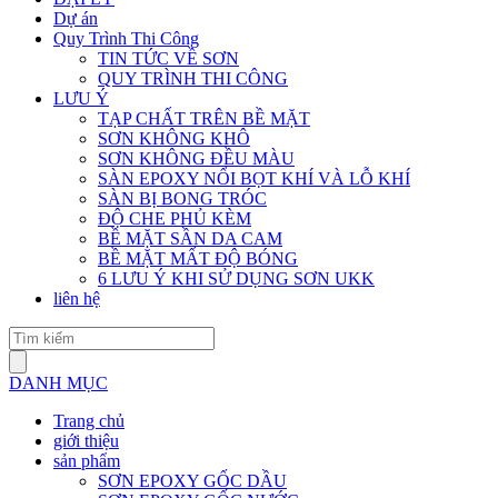
Dự án
Quy Trình Thi Công
TIN TỨC VỀ SƠN
QUY TRÌNH THI CÔNG
LƯU Ý
TẠP CHẤT TRÊN BỀ MẶT
SƠN KHÔNG KHÔ
SƠN KHÔNG ĐỀU MÀU
SÀN EPOXY NỔI BỌT KHÍ VÀ LỖ KHÍ
SÀN BỊ BONG TRÓC
ĐỘ CHE PHỦ KÈM
BỀ MẶT SẦN DA CAM
BỀ MẶT MẤT ĐỘ BÓNG
6 LƯU Ý KHI SỬ DỤNG SƠN UKK
liên hệ
DANH MỤC
Trang chủ
giới thiệu
sản phẩm
SƠN EPOXY GỐC DẦU