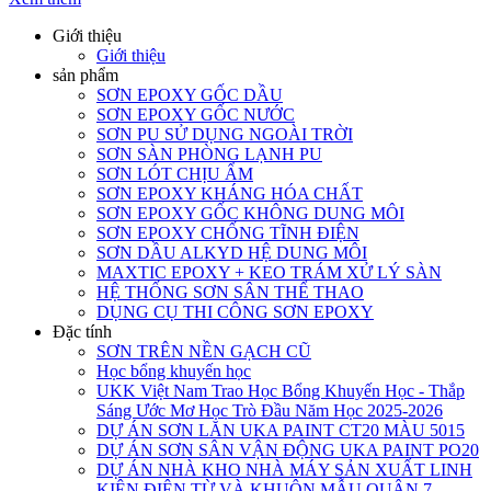
Giới thiệu
Giới thiệu
sản phẩm
SƠN EPOXY GỐC DẦU
SƠN EPOXY GỐC NƯỚC
SƠN PU SỬ DỤNG NGOÀI TRỜI
SƠN SÀN PHÒNG LẠNH PU
SƠN LÓT CHỊU ẨM
SƠN EPOXY KHÁNG HÓA CHẤT
SƠN EPOXY GỐC KHÔNG DUNG MÔI
SƠN EPOXY CHỐNG TĨNH ĐIỆN
SƠN DẦU ALKYD HỆ DUNG MÔI
MAXTIC EPOXY + KEO TRÁM XỬ LÝ SÀN
HỆ THỐNG SƠN SÂN THỂ THAO
DỤNG CỤ THI CÔNG SƠN EPOXY
Đặc tính
SƠN TRÊN NỀN GẠCH CŨ
Học bổng khuyến học
UKK Việt Nam Trao Học Bổng Khuyến Học - Thắp
Sáng Ước Mơ Học Trò Đầu Năm Học 2025-2026
DỰ ÁN SƠN LĂN UKA PAINT CT20 MÀU 5015
DỰ ÁN SƠN SÂN VẬN ĐỘNG UKA PAINT PO20
DỰ ÁN NHÀ KHO NHÀ MÁY SẢN XUẤT LINH
KIỆN ĐIỆN TỪ VÀ KHUÔN MẪU QUẬN 7