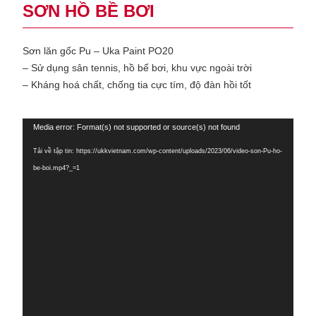
SƠN HỒ BỀ BƠI
Sơn lăn gốc Pu – Uka Paint PO20
– Sử dụng sân tennis, hồ bể bơi, khu vực ngoài trời
– Kháng hoá chất, chống tia cực tím, độ đàn hồi tốt
Trình
Media error: Format(s) not supported or source(s) not found
chơi
Tải về tập tin: https://ukkvietnam.com/wp-content/uploads/2023/06/video-son-Pu-ho-
Video
be-boi.mp4?_=1