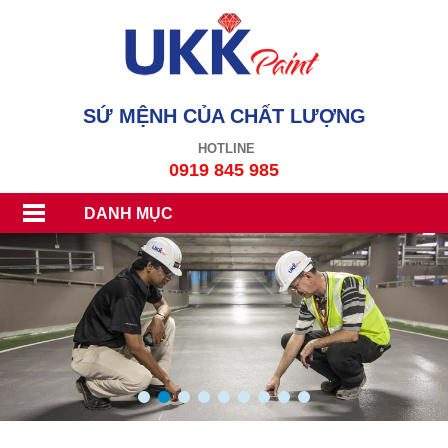
SỨ MỆNH CỦA CHẤT LƯỢNG
HOTLINE
0919 845 985
DANH MỤC
1
2
3
4
5
6
7
8
9