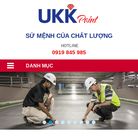
SỨ MỆNH CỦA CHẤT LƯỢNG
HOTLINE
0919 845 985
DANH MỤC
1
2
3
4
5
6
7
8
9