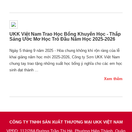
UKK Việt Nam Trao Học Bổng Khuyến Học - Thắp
Sáng Ước Mơ Học Trò Đầu Năm Học 2025-2026
Ngày 5 tháng 9 năm 2025 - Hòa chung không khí rộn ràng của lễ
khai giảng năm học mới 2025-2026, Công ty Sơn UKK Việt Nam
chung tay trao tặng những suất học bổng ý nghĩa cho các em học
sinh đạt thành ...
Xem thêm
CÔNG TY TNHH SẢN XUẤT THƯƠNG MẠI UKK VIỆT NAM
VPĐD: 112/28A Đường Trần Thị Hè, Phường Hiệp Thành, Quận